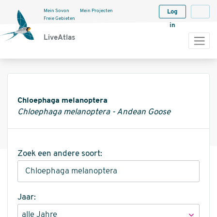
Mein Sovon
Mein Projecten
Log
Langua
Freie Gebieten
in
LiveAtlas
Informatie
Chloephaga melanoptera
Chloephaga melanoptera - Andean Goose
Zoek een andere soort:
Jaar: