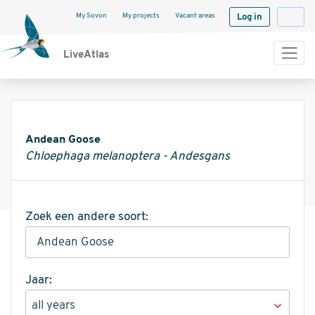
My Sovon
My projects
Vacant areas
Log in
Langua
LiveAtlas
Informatie
Andean Goose
Chloephaga melanoptera - Andesgans
Zoek een andere soort:
Jaar: