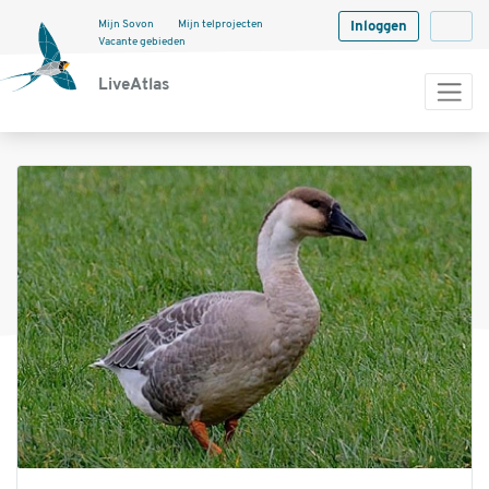
Mijn Sovon
Mijn telprojecten
Inloggen
Langua
Vacante gebieden
LiveAtlas