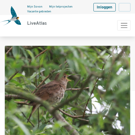
Mijn Sovon
Mijn telprojecten
Inloggen
Langua
Vacante gebieden
LiveAtlas